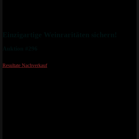
Einzigartige Weinraritäten sichern!
Auktion #296
Resultate
Nachverkauf