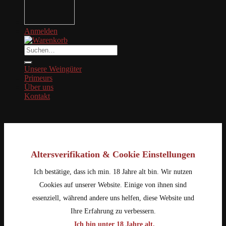
Anmelden
Suche
nach:
Unsere Weingüter
Primeurs
Über uns
Kontakt
Altersverifikation & Cookie Einstellungen
Ich bestätige, dass ich min. 18 Jahre alt bin. Wir nutzen
Cookies auf unserer Website. Einige von ihnen sind
essenziell, während andere uns helfen, diese Website und
Ihre Erfahrung zu verbessern.
Ich bin unter 18 Jahre alt.