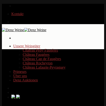
Zum
Inhalt
Kontakt
springen
Unsere Weingüter
Château Péby Faugères
Château Faugères
Château Cap de Faugères
Château Rocheyron
Château Lafaurie-Peyraguey
Primeurs
Über uns
Denz Auktionen