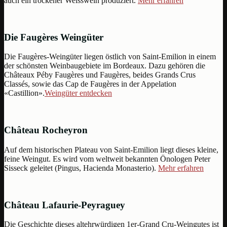
auch ein trockener Weisswein produziert.
Mehr erfahren
Die Faugères Weingüter
Die Faugères-Weingüter liegen östlich von Saint-Emilion in einem
der schönsten Weinbaugebiete im Bordeaux. Dazu gehören die
Châteaux Péby Faugères und Faugères, beides Grands Crus
Classés, sowie das Cap de Faugères in der Appelation
«Castillion».
Weingüter entdecken
Château Rocheyron
Auf dem historischen Plateau von Saint-Emilion liegt dieses kleine,
feine Weingut. Es wird vom weltweit bekannten Önologen Peter
Sisseck geleitet (Pingus, Hacienda Monasterio).
Mehr erfahren
Château Lafaurie-Peyraguey
Die Geschichte dieses altehrwürdigen 1er-Grand Cru-Weingutes ist