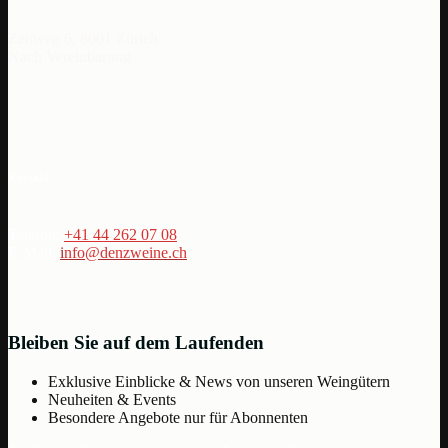
Zeltweg 6, 8001 Zürich
Nach Vereinbarung
Kontakt
Telefon:
+41 44 262 07 08
E-Mail:
i
nfo@denzweine.ch
Bleiben Sie auf dem Laufenden
Exklusive Einblicke & News von unseren Weingütern
Neuheiten & Events
Besondere Angebote nur für Abonnenten