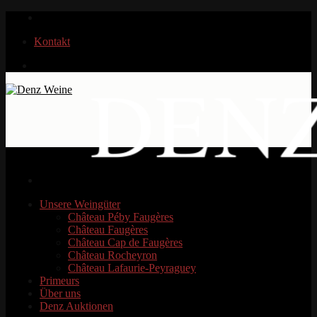
Zum
Inhalt
Kontakt
springen
Unsere Weingüter
Château Péby Faugères
Château Faugères
Château Cap de Faugères
Château Rocheyron
Château Lafaurie-Peyraguey
Primeurs
Über uns
Denz Auktionen