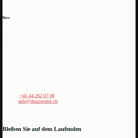
Büro
Zeltweg 6, 8001 Zürich
Nach Vereinbarung
Kontakt
Telefon:
+41 44 262 07 08
E-Mail:
i
nfo@denzweine.ch
Bleiben Sie auf dem Laufenden