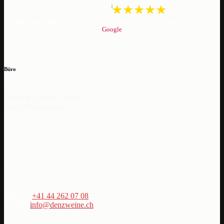
Beurteilung
4.8
auf Basis von
32
individueller Kundenbewertungen auf
Google
Büro
Zeltweg 6, 8001 Zürich
Nach Vereinbarung
Kontakt
Telefon:
+41 44 262 07 08
E-Mail:
i
nfo@denzweine.ch