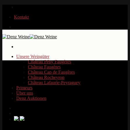
Zum
Inhalt
Kontakt
springen
Unsere Weingüter
Château Péby Faugères
Château Faugères
Château Cap de Faugères
Château Rocheyron
Château Lafaurie-Peyraguey
Primeurs
Über uns
Denz Auktionen