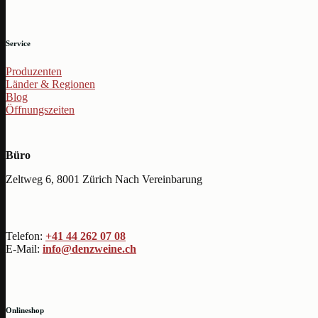
Service
Produzenten
Länder & Regionen
Blog
Öffnungszeiten
Büro
Zeltweg 6, 8001 Zürich Nach Vereinbarung
Telefon:
+41 44 262 07 08
E-Mail:
info@denzweine.ch
Onlineshop