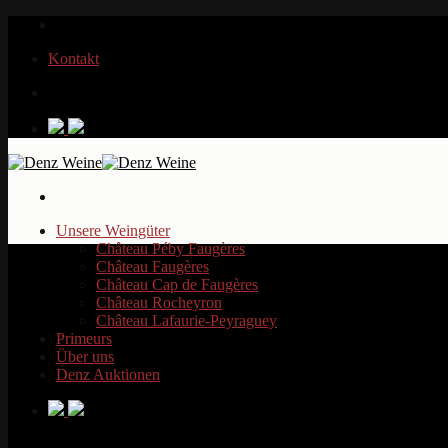
Zum
Inhalt
Kontakt
springen
Unsere Weingüter
Château Péby Faugères
Château Faugères
Château Cap de Faugères
Château Rocheyron
Château Lafaurie-Peyraguey
Primeurs
Über uns
Denz Auktionen