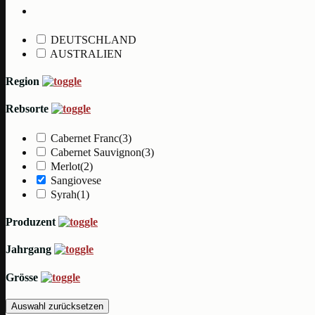
DEUTSCHLAND
AUSTRALIEN
Region
Rebsorte
Cabernet Franc
(3)
Cabernet Sauvignon
(3)
Merlot
(2)
Sangiovese
Syrah
(1)
Produzent
Jahrgang
Grösse
Auswahl zurücksetzen