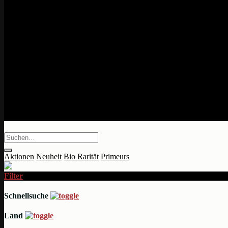
Aktionen
Neuheit
Bio
Rarität
Primeurs
Filter
Schnellsuche
Land