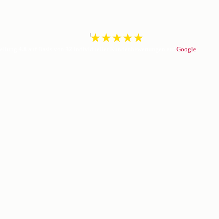
teilung
4.8
auf Basis von
32
individueller Kundenbewertungen auf
Google