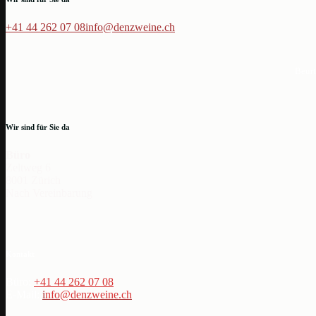
+41 44 262 07 08
info@denzweine.ch
Beur
Wir sind für Sie da
Büro
Zeltweg 6
8001 Zürich
Nach Vereinbarung
Kontakt
Büro:
+41 44 262 07 08
E-Mail:
i
nfo@denzweine.ch