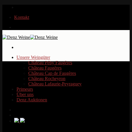
Zum
Inhalt
Kontakt
springen
Unsere Weingüter
Château Péby Faugères
Château Faugères
Château Cap de Faugères
Château Rocheyron
Château Lafaurie-Peyraguey
Primeurs
Über uns
Denz Auktionen