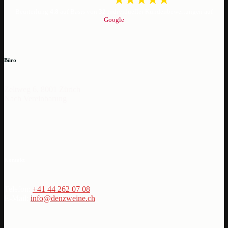
Beurteilung
4.8
auf Basis von
32
individueller Kundenbewertungen auf
Google
Büro
Zeltweg 6, 8001 Zürich
Nach Vereinbarung
Kontakt
Telefon:
+41 44 262 07 08
E-Mail:
i
nfo@denzweine.ch