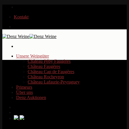
Zum
Inhalt
Kontakt
springen
Unsere Weingüter
Château Péby Faugères
Château Faugères
Château Cap de Faugères
Château Rocheyron
Château Lafaurie-Peyraguey
Primeurs
Über uns
Denz Auktionen