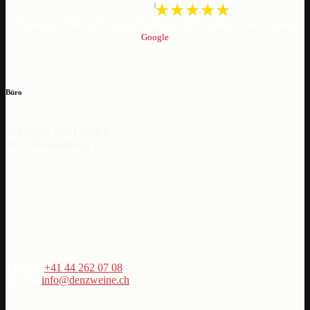
Beurteilung
4.8
auf Basis von
32
individueller Kundenbewertungen auf
Google
Büro
Zeltweg 6, 8001 Zürich
Nach Vereinbarung
Kontakt
Telefon:
+41 44 262 07 08
E-Mail:
i
nfo@denzweine.ch