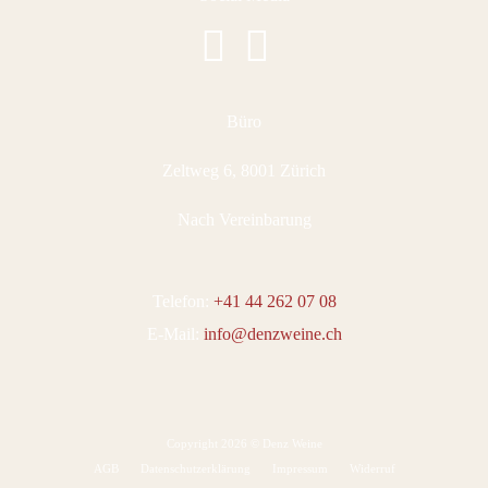
Büro
Zeltweg 6, 8001 Zürich
Nach Vereinbarung
Telefon:
+41 44 262 07 08
E-Mail:
info@denzweine.ch
Copyright 2026 © Denz Weine
AGB
Datenschutzerklärung
Impressum
Widerruf