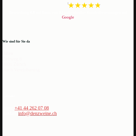
Beurteilung
4.8
auf Basis von
32
individueller Kundenbewertungen auf
Google
Wir sind für Sie da
Büro
Zeltweg 6
8001 Zürich
Nach Vereinbarung
Kontakt
Büro:
+41 44 262 07 08
E-Mail:
i
nfo@denzweine.ch