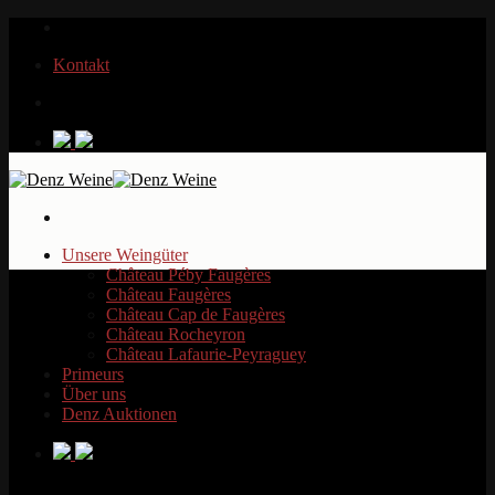
Zum
Inhalt
Kontakt
springen
Unsere Weingüter
Château Péby Faugères
Château Faugères
Château Cap de Faugères
Château Rocheyron
Château Lafaurie-Peyraguey
Primeurs
Über uns
Denz Auktionen