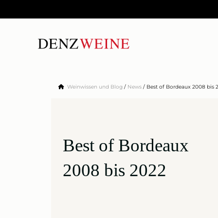
Zum
Inhalt
springen
Weinwissen und Blog
/
News
/
Best of Bordeaux 2008 bis 
Best of Bordeaux
2008 bis 2022