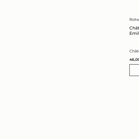
Rotw
Chât
Emil
Chât
46,0