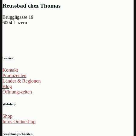
Reussbad chez Thomas
Brüggligasse 19
6004 Luzern
Service
Kontakt
Produzenten
Länder & Regionen
Blog
Öffnungszeiten
Webshop
Shop
Infos Onlineshop
Bezahlmöglichkeiten