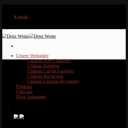
Zum
Inhalt
Kontakt
springen
Unsere Weingüter
Château Péby Faugères
Château Faugères
Château Cap de Faugères
Château Rocheyron
Château Lafaurie-Peyraguey
Primeurs
Über uns
Denz Auktionen