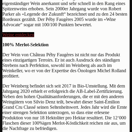
eigenständiger Wein anerkannt und sehr schnell in den Rang eines
Spitzenweins erhoben. Sein 2000er Jahrgang wurde von Robert
Parker als «Legende der Zukunft“ bezeichnet und zu den 24 besten
Bordeaux gezählt. Der Péby Faugères 2005 wurde im «Wine
Advocate“ sogar mit 100/100 Punkten bewertet.
Weine entdecken
100% Merlot-Selektion
Der Wein von Château Péby Faugères ist nicht nur das Produkt
eines einzigartigen Terroirs. Er ist auch Ausdruck des ständigen
Strebens nach Perfektion, sowohl im Weinberg als auch im
Weinkeller, wo er von der Expertise des Önologen Michel Rolland
profitiert.
Der Weinberg befindet sich seit 2017 in Bio-Umstellung. Mit dem
Jahrgang 2020 erhielt er erfolgreich die AB-Label-Zertifizierung.
Neben den hohen Qualitätsanforderungen, die er mit den anderen
Weingütern von Silvio Denz teilt, bewahrt dieser Saint-Émilion
Grand Cru Classé seinen Seltenheitswert. Jedes Jahr wird die Ernte
einer strengen Selektion unterzogen, so dass eine erlesene
Produktion von nur 18 Hektoliter pro Hektar resultiert. Die 12‘000
Flaschen dieser 100%igen Merlot-Köstlichkeit reichen nie aus, um
die Nachfrage zu befriedigen.