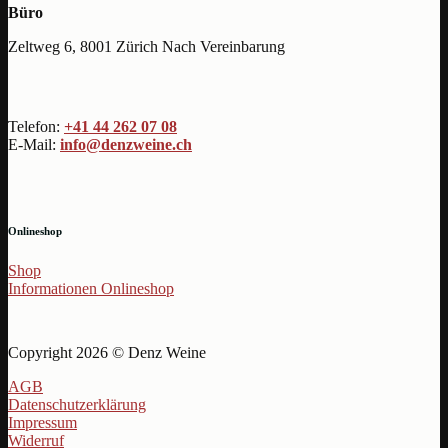
Büro
Zeltweg 6, 8001 Zürich Nach Vereinbarung
Telefon:
+41 44 262 07 08
E-Mail:
info@denzweine.ch
Onlineshop
Shop
Informationen Onlineshop
Copyright 2026 © Denz Weine
AGB
Datenschutzerklärung
Impressum
Widerruf