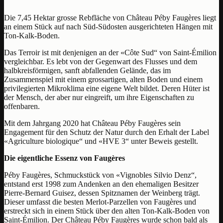
Die 7,45 Hektar grosse Rebfläche von Château Péby Faugères liegt
an einem Stück auf nach Süd-Südosten ausgerichteten Hängen mit
Ton-Kalk-Boden.
Das Terroir ist mit denjenigen an der «Côte Sud“ von Saint-Émilion
vergleichbar. Es lebt von der Gegenwart des Flusses und dem
halbkreisförmigen, sanft abfallenden Gelände, das im
Zusammenspiel mit einem grossartigen, alten Boden und einem
privilegierten Mikroklima eine eigene Welt bildet. Deren Hüter ist
der Mensch, der aber nur eingreift, um ihre Eigenschaften zu
offenbaren.
Mit dem Jahrgang 2020 hat Château Péby Faugères sein
Engagement für den Schutz der Natur durch den Erhalt der Label
«Agriculture biologique“ und «HVE 3“ unter Beweis gestellt.
Die eigentliche Essenz von Faugères
Péby Faugères, Schmuckstück von «Vignobles Silvio Denz“,
entstand erst 1998 zum Andenken an den ehemaligen Besitzer
Pierre-Bernard Guisez, dessen Spitznamen der Weinberg trägt.
Dieser umfasst die besten Merlot-Parzellen von Faugères und
erstreckt sich in einem Stück über den alten Ton-Kalk-Boden von
Saint-Émilion. Der Château Péby Faugères wurde schon bald als