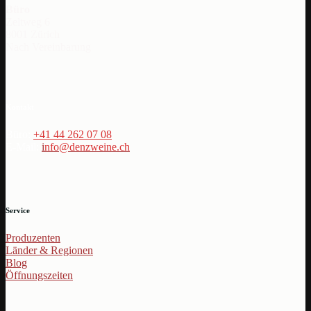
Büro
Zeltweg 6
8001 Zürich
Nach Vereinbarung
Kontakt
Büro:
+41 44 262 07 08
E-Mail:
i
nfo@denzweine.ch
Service
Produzenten
Länder & Regionen
Blog
Öffnungszeiten