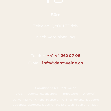
Büro
Zeltweg 6, 8001 Zürich
Nach Vereinbarung
Telefon:
+41 44 262 07 08
E-Mail:
info@denzweine.ch
Copyright 2026 © Denz Weine
AGB
Datenschutzerklärung
Impressum
Widerruf
Der Verkauf von Alkohol in unserem Onlineshop unterliegt dem
Jugendschutzgesetz (JuSchG) und ist erst ab 16 Jahren erlaubt.